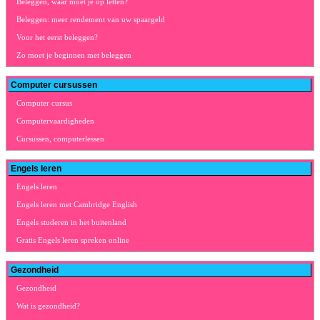
Beleggen, waar moet je op letten?
Beleggen: meer rendement van uw spaargeld
Voor het eerst beleggen?
Zo moet je beginnen met beleggen
Computer cursussen
Computer cursus
Computervaardigheden
Cursussen, computerlessen
Engels leren
Engels leren
Engels leren met Cambridge English
Engels studeren in het buitenland
Gratis Engels leren spreken online
Gezondheid
Gezondheid
Wat is gezondheid?