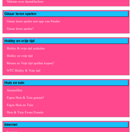
Website over darmklachten
Gitaar leren spelen
Gitaar leren spelen met app van Fender
Gitaar leren spelen?
Hobby en vrije tijd
Hobby & vrije tijd artikelen
Hobby en vrije tijd
Reizen en Vrije tijd spullen kopen?
WTC Hobby & Vrije tijd
Huis en tuin
Aanmelden
Eigen Huis & Tuin gemist?
Eigen Huis en Tuin
Huis & Tuin Event Ermelo
Internet