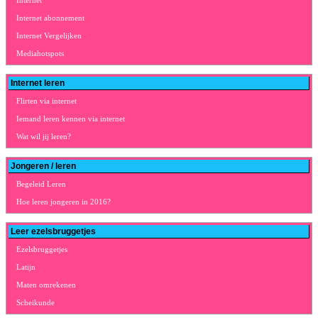
Internet
Internet abonnement
Internet Vergelijken
Mediahotspots
Internet leren
Flirten via internet
Iemand leren kennen via internet
Wat wil jij leren?
Jongeren / leren
Begeleid Leren
Hoe leren jongeren in 2016?
Leer ezelsbruggetjes
Ezelsbruggetjes
Latijn
Maten omrekenen
Scheikunde